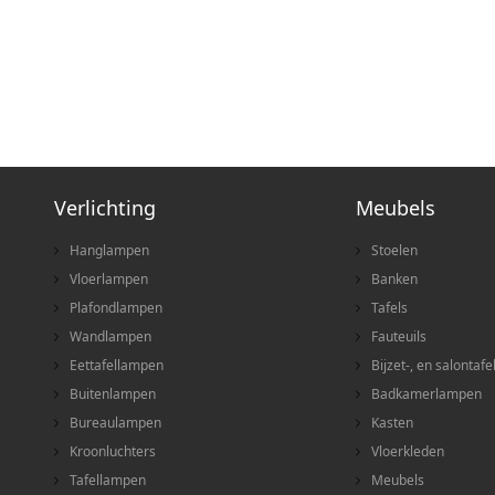
Verlichting
Meubels
Hanglampen
Stoelen
Vloerlampen
Banken
Plafondlampen
Tafels
Wandlampen
Fauteuils
Eettafellampen
Bijzet-, en salontafe
Buitenlampen
Badkamerlampen
Bureaulampen
Kasten
Kroonluchters
Vloerkleden
Tafellampen
Meubels