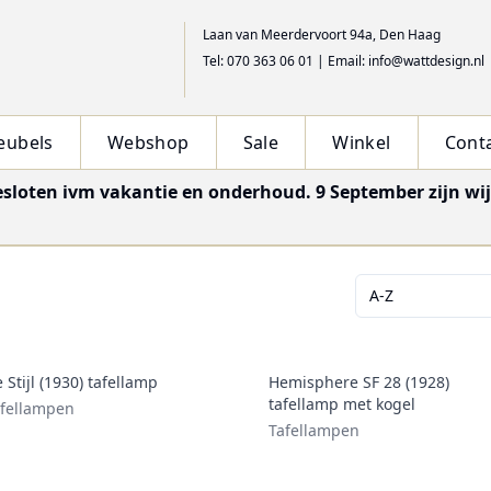
Laan van Meerdervoort 94a, Den Haag
Tel: 070 363 06 01
|
Email: info@wattdesign.nl
eubels
Webshop
Sale
Winkel
Cont
esloten ivm vakantie en onderhoud. 9 September zijn wi
A-Z
 Stijl (1930) tafellamp
Hemisphere SF 28 (1928)
tafellamp met kogel
fellampen
Tafellampen