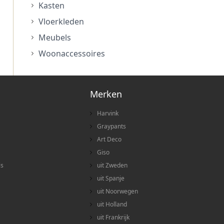
Kasten
Vloerkleden
Meubels
Woonaccessoires
Merken
Harvink
Graypants
Art Deco
Giso
ls
uit Zweden
uit Spanje
uit Noorwegen
uit Holland
uit Frankrijk