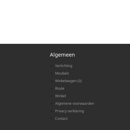
Algemeen
Verlichting
Meubels
Winkelwagen
(
0
)
Route
Winkel
Algemene voorwaarden
Privacy verklaring
Contact