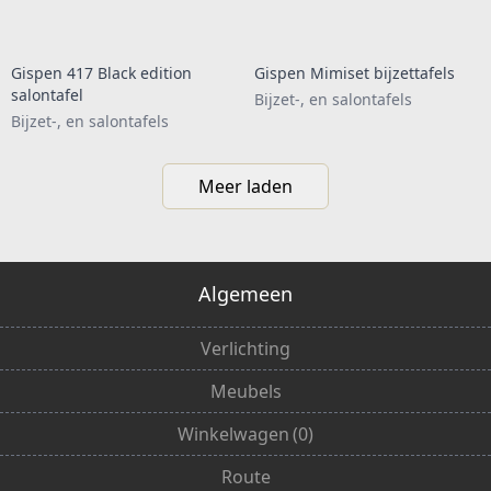
Gispen 417 Black edition
Gispen Mimiset bijzettafels
salontafel
Bijzet-, en salontafels
Bijzet-, en salontafels
Meer laden
Algemeen
Verlichting
Meubels
Winkelwagen
(
0
)
Route