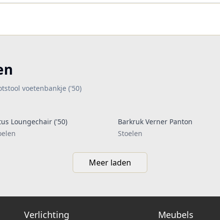
en
otstool voetenbankje ('50)
tus Loungechair ('50)
Barkruk Verner Panton
oelen
Stoelen
Meer laden
Verlichting
Meubels