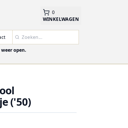
0
WINKELWAGEN
act
j weer open.
ool
e ('50)