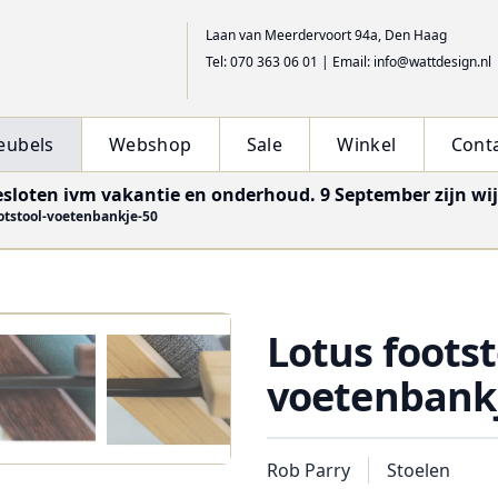
Laan van Meerdervoort 94a, Den Haag
Tel: 070 363 06 01
|
Email: info@wattdesign.nl
eubels
Webshop
Sale
Winkel
Cont
esloten ivm vakantie en onderhoud. 9 September zijn wi
otstool-voetenbankje-50
Lotus footst
voetenbankj
Rob Parry
Stoelen