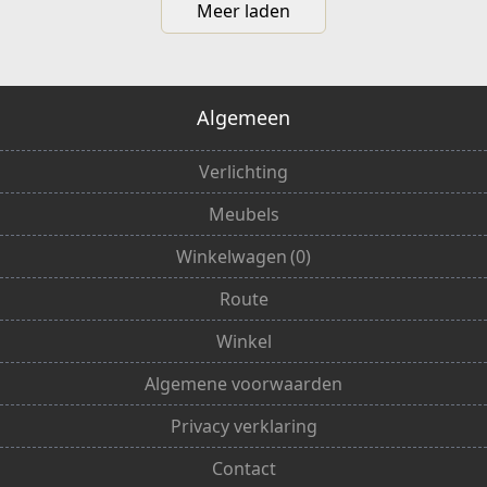
Meer laden
Algemeen
Verlichting
Meubels
Winkelwagen
(
0
)
Route
Winkel
Algemene voorwaarden
Privacy verklaring
Contact