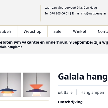
Laan van Meerdervoort 94a, Den Haag
Tel: 070 363 06 01
|
Email: info@wattdesign.nl
eubels
Webshop
Sale
Winkel
Cont
esloten ivm vakantie en onderhoud. 9 September zijn wi
alala-hanglamp
Galala han
uit Italie
Hanglampen
Omschrijving