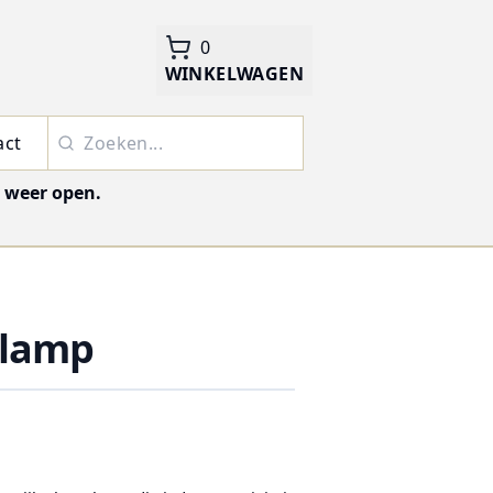
0
WINKELWAGEN
act
j weer open.
glamp