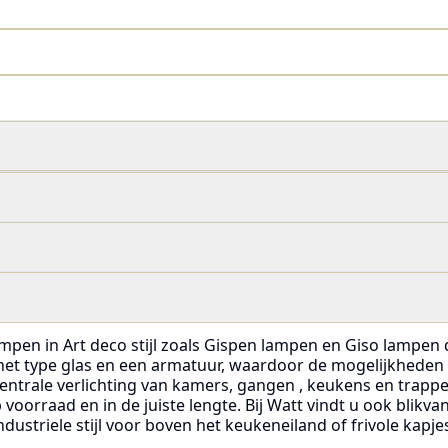
ampen in Art deco stijl zoals Gispen lampen en Giso lampen 
f het type glas en een armatuur, waardoor de mogelijkheden
 centrale verlichting van kamers, gangen , keukens en trapp
oorraad en in de juiste lengte. Bij Watt vindt u ook blikva
dustriele stijl voor boven het keukeneiland of frivole kapje