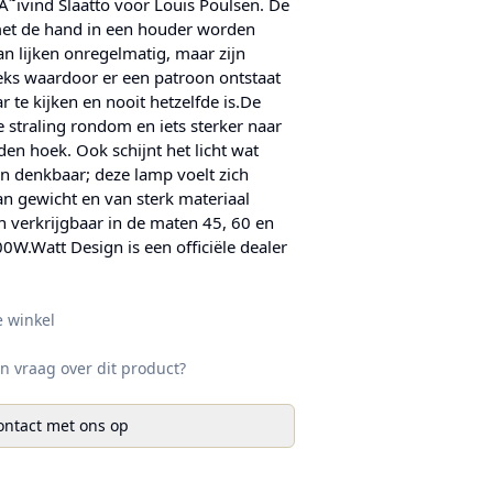
Ã˜ivind Slaatto voor Louis Poulsen. De
 met de hand in een houder worden
aan lijken onregelmatig, maar zijn
eks waardoor er een patroon ontstaat
ar te kijken en nooit hetzelfde is.De
e straling rondom en iets sterker naar
en hoek. Ook schijnt het licht wat
n denkbaar; deze lamp voelt zich
van gewicht en van sterk materiaal
n verkrijgbaar in de maten 45, 60 en
W.Watt Design is een officiële dealer
e winkel
n vraag over dit product?
ntact met ons op