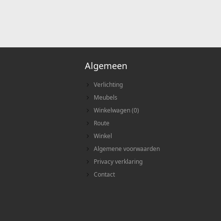
Algemeen
Verlichting
Meubels
Winkelwagen
(
0
)
Route
Winkel
Algemene voorwaarden
Privacy verklaring
Contact