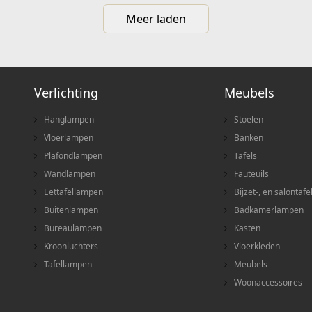
Meer laden
Verlichting
Meubels
Hanglampen
Stoelen
Vloerlampen
Banken
Plafondlampen
Tafels
Wandlampen
Fauteuils
Eettafellampen
Bijzet-, en salontafe
Buitenlampen
Badkamerlampen
Bureaulampen
Kasten
Kroonluchters
Vloerkleden
Tafellampen
Meubels
Woonaccessoires