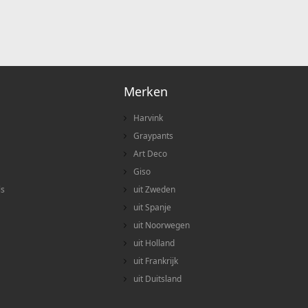
Merken
Harvink
Graypants
Art Deco
Giso
ls
uit Zweden
uit Spanje
uit Noorwegen
uit Holland
uit Frankrijk
uit Duitsland