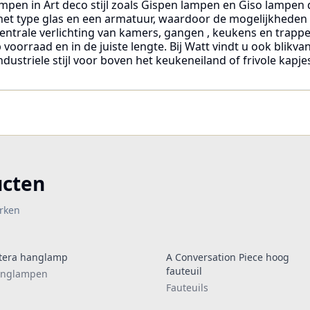
ampen in Art deco stijl zoals Gispen lampen en Giso lampen 
f het type glas en een armatuur, waardoor de mogelijkheden
 centrale verlichting van kamers, gangen , keukens en trapp
oorraad en in de juiste lengte. Bij Watt vindt u ook blikva
dustriele stijl voor boven het keukeneiland of frivole kapje
ucten
rken
tera hanglamp
A Conversation Piece hoog
fauteuil
nglampen
Fauteuils