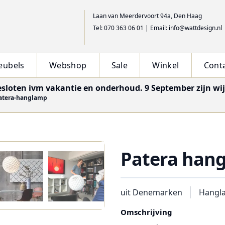
Laan van Meerdervoort 94a, Den Haag
Tel: 070 363 06 01
|
Email: info@wattdesign.nl
eubels
Webshop
Sale
Winkel
Cont
esloten ivm vakantie en onderhoud. 9 September zijn wi
atera-hanglamp
Patera han
uit Denemarken
Hangl
Omschrijving