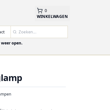
0
WINKELWAGEN
act
j weer open.
glamp
ampen