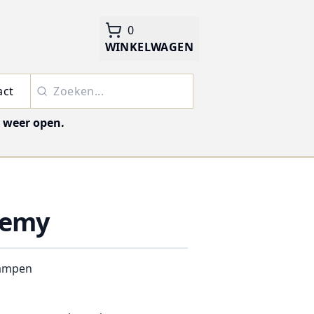
0
WINKELWAGEN
act
j weer open.
demy
ampen