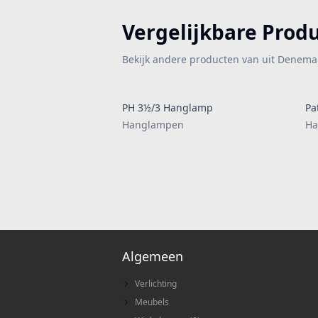
Vergelijkbare Prod
Bekijk andere producten van uit Denema
PH 3½/3 Hanglamp
Pa
Hanglampen
Ha
Algemeen
Verlichting
Meubels