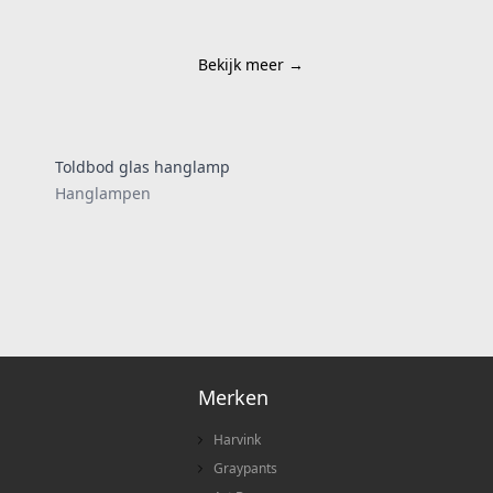
Bekijk meer
→
Toldbod glas hanglamp
Hanglampen
Merken
Harvink
Graypants