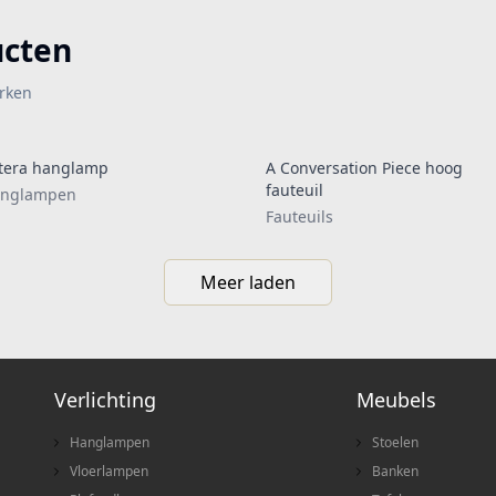
ucten
rken
tera hanglamp
A Conversation Piece hoog
fauteuil
nglampen
Fauteuils
Meer laden
Verlichting
Meubels
Hanglampen
Stoelen
Vloerlampen
Banken