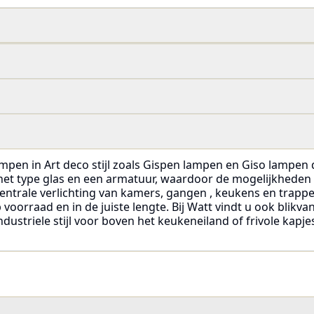
ampen in Art deco stijl zoals Gispen lampen en Giso lampen 
f het type glas en een armatuur, waardoor de mogelijkheden
 centrale verlichting van kamers, gangen , keukens en trapp
oorraad en in de juiste lengte. Bij Watt vindt u ook blikva
dustriele stijl voor boven het keukeneiland of frivole kapje