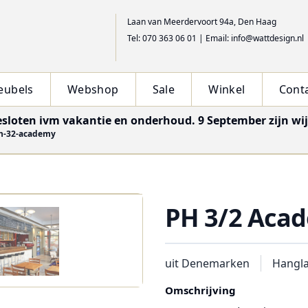
Laan van Meerdervoort 94a, Den Haag
Tel: 070 363 06 01
|
Email: info@wattdesign.nl
eubels
Webshop
Sale
Winkel
Cont
esloten ivm vakantie en onderhoud. 9 September zijn wi
h-32-academy
PH 3/2 Aca
uit Denemarken
Hangl
Omschrijving