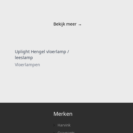
Bekijk meer
→
Uplight Hengel vloerlamp /
leeslamp
Vloerlampen
Merken
Harvink
Graypants