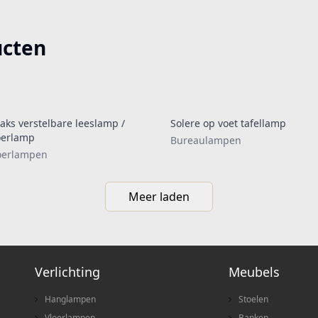
ucten
aks verstelbare leeslamp /
Solere op voet tafellamp
oerlamp
Bureaulampen
oerlampen
Meer laden
Verlichting
Meubels
Hanglampen
Stoelen
Vloerlampen
Banken