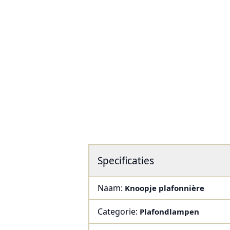
Specificaties
Naam:
Knoopje plafonnière
Categorie:
Plafondlampen