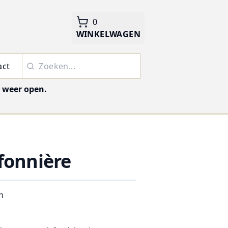
0
WINKELWAGEN
act
j weer open.
fonnière
n