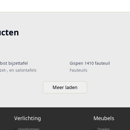
ucten
bist bijzettafel
Gispen 1410 fauteuil
jzet-, en salontafels
Fauteuils
Meer laden
Verlichting
Meubels
Hanglampen
Stoelen