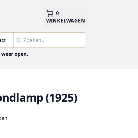
0
WINKELWAGEN
act
j weer open.
ondlamp (1925)
pen