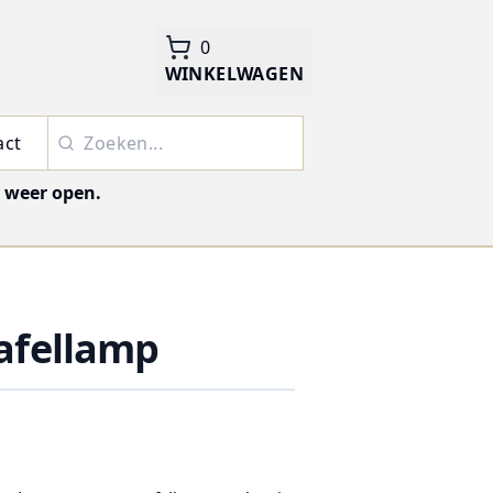
0
WINKELWAGEN
act
j weer open.
tafellamp