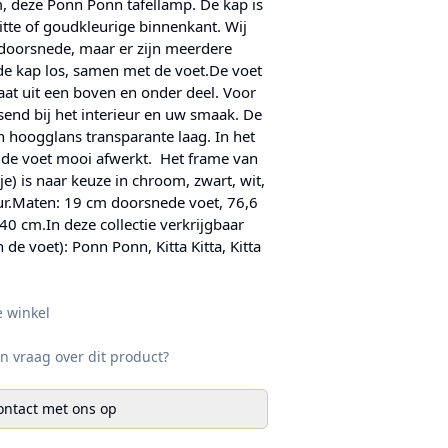
, deze Ponn Ponn tafellamp. De kap is
itte of goudkleurige binnenkant. Wij
doorsnede, maar er zijn meerdere
 de kap los, samen met de voet.De voet
at uit een boven en onder deel. Voor
assend bij het interieur en uw smaak. De
 hoogglans transparante laag. In het
 de voet mooi afwerkt. Het frame van
e) is naar keuze in chroom, zwart, wit,
r.Maten: 19 cm doorsnede voet, 76,6
40 cm.In deze collectie verkrijgbaar
n de voet): Ponn Ponn, Kitta Kitta, Kitta
e winkel
n vraag over dit product?
ntact met ons op