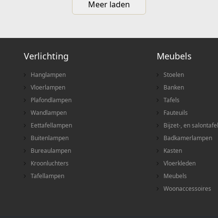
Meer laden
Verlichting
Meubels
Hanglampen
Stoelen
Vloerlampen
Banken
Plafondlampen
Tafels
Wandlampen
Fauteuils
Eettafellampen
Bijzet-, en salontafe
Buitenlampen
Badkamerlampen
Bureaulampen
Kasten
Kroonluchters
Vloerkleden
Tafellampen
Meubels
Woonaccessoires