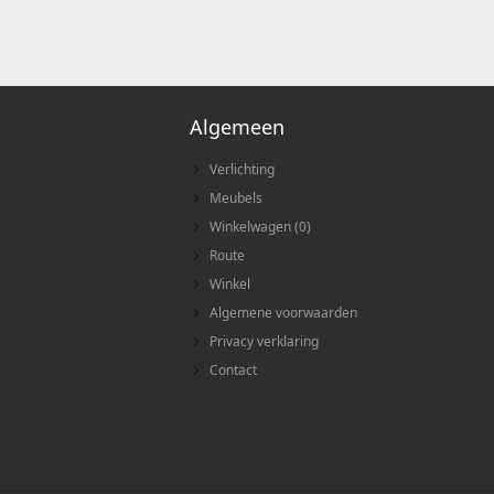
Algemeen
Verlichting
Meubels
Winkelwagen
(
0
)
Route
Winkel
Algemene voorwaarden
Privacy verklaring
Contact