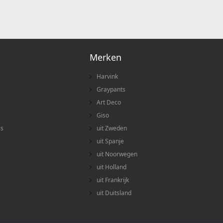
Merken
Harvink
Graypants
Art Deco
Giso
ls
uit Zweden
uit Spanje
uit Noorwegen
uit Holland
uit Frankrijk
uit Duitsland