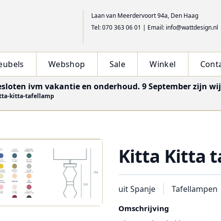
Laan van Meerdervoort 94a, Den Haag
Tel: 070 363 06 01
|
Email: info@wattdesign.nl
eubels
Webshop
Sale
Winkel
Cont
esloten ivm vakantie en onderhoud. 9 September zijn wi
tta-kitta-tafellamp
Kitta Kitta 
uit Spanje
Tafellampen
Omschrijving