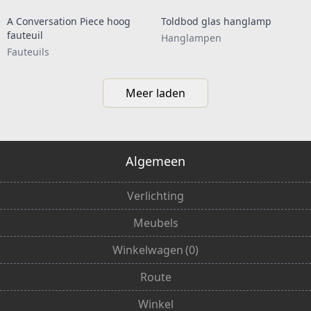
A Conversation Piece hoog
Toldbod glas hanglamp
fauteuil
Hanglampen
Fauteuils
Meer laden
Algemeen
Verlichting
Meubels
Winkelwagen
(
0
)
Route
Winkel