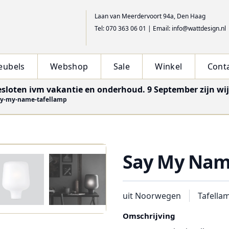
Laan van Meerdervoort 94a, Den Haag
Tel: 070 363 06 01
|
Email: info@wattdesign.nl
eubels
Webshop
Sale
Winkel
Cont
esloten ivm vakantie en onderhoud. 9 September zijn wi
y-my-name-tafellamp
Say My Nam
uit Noorwegen
Tafella
Omschrijving