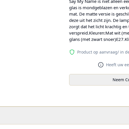
Say My Name is niet alleen een
glas is mondgeblazen en verkr
mat. De matte versie is gesch
deze uit het zicht zijn. De lam
zorgt dat het licht krachtig en
verspreid.Kleuren:Mat wit (me
glans (met zwart snoer)E27.K
Product op aanvraag/ in d
Heeft uw ee
Neem Co