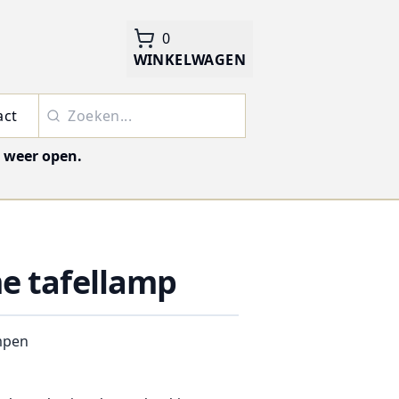
0
WINKELWAGEN
act
j weer open.
e tafellamp
mpen