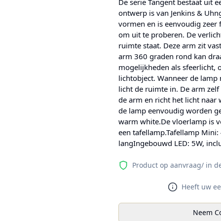
De serie Tangent bestaat uit 
ontwerp is van Jenkins & Uhn
vormen en is eenvoudig zeer f
om uit te proberen. De verlicht
ruimte staat. Deze arm zit vast
arm 360 graden rond kan draai
mogelijkheden als sfeerlicht, om
lichtobject. Wanneer de lamp n
licht de ruimte in. De arm zel
de arm en richt het licht naa
de lamp eenvoudig worden ged
warm white.De vloerlamp is ve
een tafellamp.Tafellamp Mini
langIngebouwd LED: 5W, incl
Product op aanvraag/ in d
Heeft uw ee
Neem Co