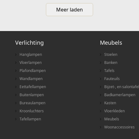
Meer laden
Verlichting
Meubels
Hanglampen
Stoelen
Vloerlampen
Banken
Plafondlampen
Tafels
Wandlampen
Fauteuils
Eettafellampen
Bijzet-, en salontafe
Buitenlampen
Badkamerlampen
Bureaulampen
Kasten
Kroonluchters
Vloerkleden
Tafellampen
Meubels
Woonaccessoires