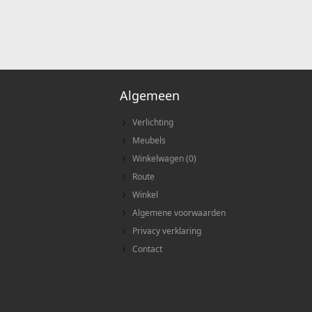
Algemeen
Verlichting
Meubels
Winkelwagen
(
0
)
Route
Winkel
Algemene voorwaarden
Privacy verklaring
Contact