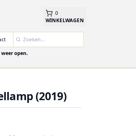
0
WINKELWAGEN
act
j weer open.
ellamp (2019)