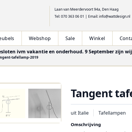
Laan van Meerdervoort 94a, Den Haag
Tel: 070 363 06 01
|
Email: info@wattdesign.nl
eubels
Webshop
Sale
Winkel
Cont
esloten ivm vakantie en onderhoud. 9 September zijn wi
ngent-tafellamp-2019
Tangent taf
uit Italie
Tafellampen
Omschrijving