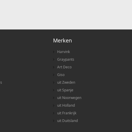
Merken
Harvink
Graypants
Art Deco
Giso
ls
uit Zweden
uit Spanje
uit Noorwegen
uit Holland
uit Frankrijk
uit Duitsland