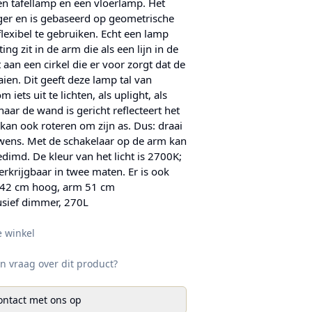
een tafellamp en een vloerlamp. Het
ger en is gebaseerd op geometrische
lexibel te gebruiken. Echt een lamp
ing zit in de arm die als een lijn in de
 aan een cirkel die er voor zorgt dat de
en. Dit geeft deze lamp tal van
 iets uit te lichten, als uplight, als
aar de wand is gericht reflecteert het
f kan ook roteren om zijn as. Dus: draai
r wens. Met de schakelaar op de arm kan
imd. De kleur van het licht is 2700K;
rkrijgbaar in twee maten. Er is ook
: 42 cm hoog, arm 51 cm
usief dimmer, 270L
e winkel
n vraag over dit product?
ntact met ons op