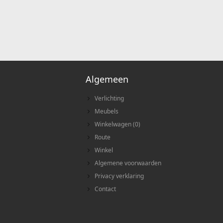
Algemeen
Verlichting
Meubels
Winkelwagen
(
0
)
Route
Winkel
Algemene voorwaarden
Privacy verklaring
Contact