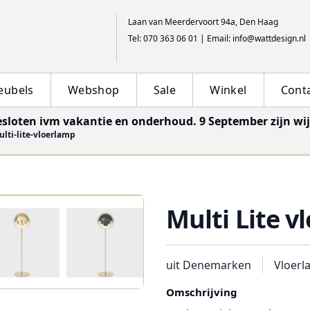
Laan van Meerdervoort 94a, Den Haag
Tel: 070 363 06 01
|
Email: info@wattdesign.nl
eubels
Webshop
Sale
Winkel
Cont
esloten ivm vakantie en onderhoud. 9 September zijn wi
ulti-lite-vloerlamp
Multi Lite v
uit Denemarken
Vloer
Omschrijving