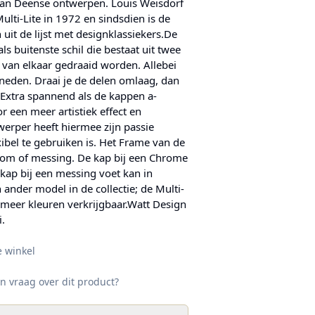
van Deense ontwerpen. Louis Weisdorf
lti-Lite in 1972 en sindsdien is de
uit de lijst met designklassiekers.De
als buitenste schil die bestaat uit twee
 van elkaar gedraaid worden. Allebei
eneden. Draai je de delen omlaag, dan
 Extra spannend als de kappen a-
 een meer artistiek effect en
werper heeft hiermee zijn passie
ibel te gebruiken is. Het Frame van de
room of messing. De kap bij een Chrome
 kap bij een messing voet kan in
 ander model in de collectie; de Multi-
 meer kleuren verkrijgbaar.Watt Design
i.
e winkel
n vraag over dit product?