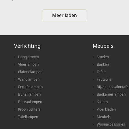
Meer laden
Verlichting
Meubels
Hanglampen
Stoelen
Vloerlampen
Banken
Plafondlampen
Tafels
Wandlampen
Fauteuils
Eettafellampen
Bijzet-, en salontafe
Buitenlampen
Badkamerlampen
Bureaulampen
Kasten
Kroonluchters
Vloerkleden
Tafellampen
Meubels
Woonaccessoires