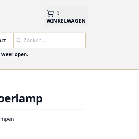
0
WINKELWAGEN
act
j weer open.
loerlamp
lampen